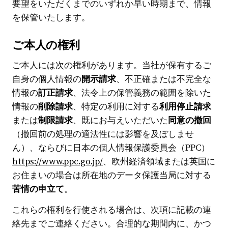
要望をいただくまでのいずれか早い時期まで、情報
を保管いたします。
ご本人の権利
ご本人には次の権利があります。当社が保有するご
自身の個人情報の
開示請求
、不正確または不完全な
情報の
訂正請求
、法令上の保管義務の範囲を除いた
情報の
削除請求
、特定の利用に対する
利用停止請求
または
制限請求
、既にお与えいただいた
同意の撤回
（撤回前の処理の適法性には影響を及ぼしませ
ん）、ならびに日本の個人情報保護委員会（PPC）
https://www.ppc.go.jp/
、欧州経済領域または英国に
お住まいの場合は所在地のデータ保護当局に対する
苦情の申立て
。
これらの権利を行使される場合は、次項に記載の連
絡先までご連絡ください。合理的な期間内に、かつ