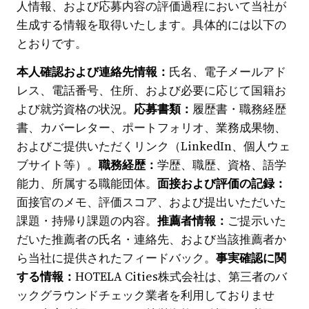
人情報、および応募内容の評価過程において当社が
生成する情報を取得いたします。具体的には以下の
とおりです。
本人確認および連絡先情報：
氏名、電子メールアド
レス、電話番号、住所、および必要に応じて国籍お
よび就労資格の状況。
応募書類：
履歴書・職務経歴
書、カバーレター、ポートフォリオ、業務成果物、
およびご提供いただくリンク（LinkedIn、個人ウェ
ブサイト等）。
職務経歴：
学歴、職歴、資格、語学
能力、所属する職能団体。
面接および評価の記録：
面接官のメモ、評価スコア、および提出いただいた
課題・持帰り課題の内容。
推薦者情報：
ご提示いた
だいた推薦者の氏名・連絡先、および当該推薦者か
ら当社に提供されたフィードバック。
事実確認に関
する情報：
HOTELA Cities株式会社は、第三者のバ
ックグラウンドチェック業者を利用しておりませ