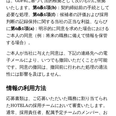
は、GDPRに基づく法的根拠として次のものに依拠
いたします。
第6条1項(b)
：契約締結前の手続として
必要な処理、
第6条1項(f)
：候補者の評価および採用
判断の記録保持に関する当社の正当な利益、ならび
に
第6条1項(a)
：明示的に同意を求めた場合における
ご本人の同意（例：将来の職務に備えて情報を保管
する場合）。
ご本人が当社に与えた同意は、下記の連絡先への電
子メールにより、いつでも撤回いただくことが可能
です。同意の撤回は、撤回前に行われた処理の適法
性には影響を及ぼしません。
情報の利用方法
応募書類は、ご応募いただいた職務に割り当てられ
たHOTELAの採用チームにおいて審査いたします。
通常、採用責任者、配属予定チームのメンバー、お